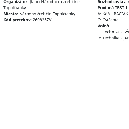
Organizátor:
JK pri Národnom žrebčíne
Rozhodcovia a 
Topoľčianky
Povinná TEST 1 
Miesto:
Národný žrebčín Topoľčianky
A: Kôň - BAČIA
Kód pretekov:
260826ZV
C: Cvičenia
Voľná
D: Technika - 
B: Technika - J