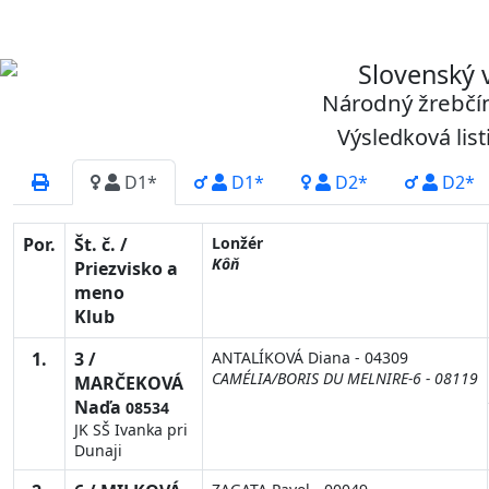
Slovenský 
Národný žrebčín
Výsledková list
D1*
D1*
D2*
D2*
Por.
Št. č. /
Lonžér
Kôň
Priezvisko a
meno
Klub
1.
3 /
ANTALÍKOVÁ Diana - 04309
CAMÉLIA/BORIS DU MELNIRE-6 - 08119
MARČEKOVÁ
Naďa
08534
JK SŠ Ivanka pri
Dunaji