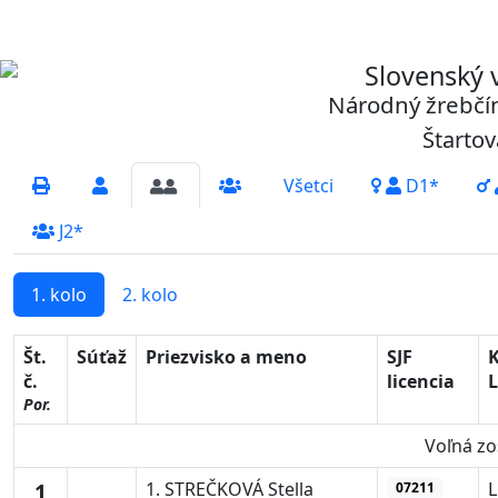
Slovenský 
Národný žrebčín
Štartová
Všetci
D1*
J2*
1. kolo
2. kolo
Št.
Súťaž
Priezvisko a meno
SJF
č.
licencia
L
Por.
Voľná zo
1
1. STREČKOVÁ Stella
07211