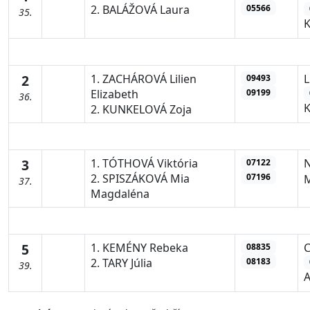
05566
2. BALÁŽOVÁ Laura
35.
2
1. ZACHÁROVÁ Lilien
09493
09199
Elizabeth
36.
2. KUNKELOVÁ Zoja
3
1. TÓTHOVÁ Viktória
07122
07196
2. SPISZÁKOVÁ Mia
37.
Magdaléna
5
1. KEMÉNY Rebeka
C
08835
08183
2. TARY Júlia
39.