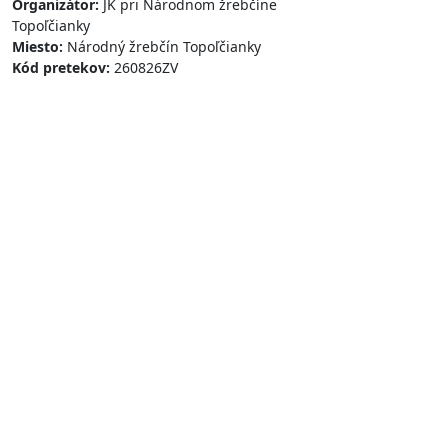
Organizátor:
JK pri Národnom žrebčíne
Topoľčianky
Miesto:
Národný žrebčín Topoľčianky
Kód pretekov:
260826ZV