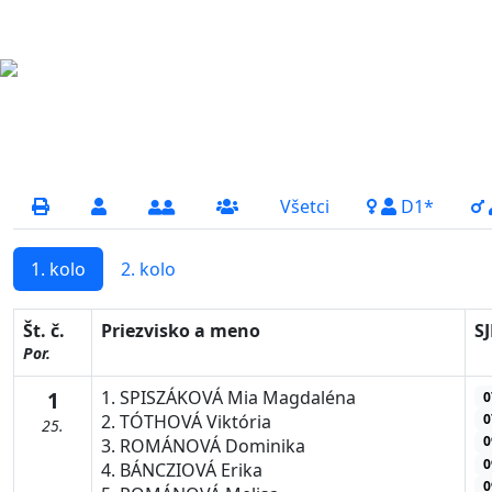
Všetci
D1*
1. kolo
2. kolo
Št. č.
Priezvisko a meno
SJ
Por.
1
1. SPISZÁKOVÁ Mia Magdaléna
0
0
2. TÓTHOVÁ Viktória
25.
0
3. ROMÁNOVÁ Dominika
0
4. BÁNCZIOVÁ Erika
0