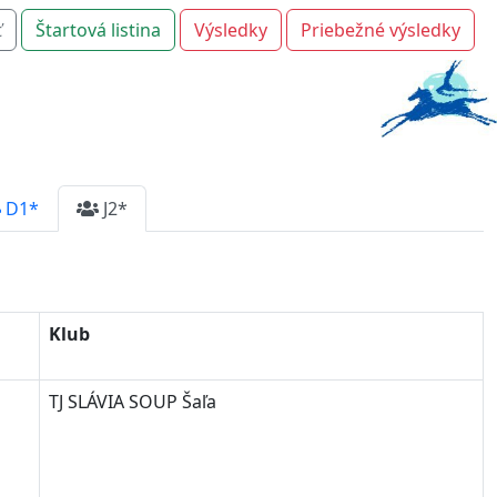
ť
Štartová listina
Výsledky
Priebežné výsledky
D1*
J2*
Klub
TJ SLÁVIA SOUP Šaľa