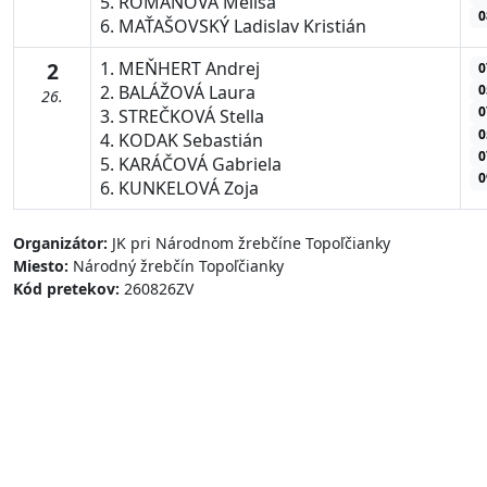
5. ROMÁNOVÁ Melisa
0
6. MAŤAŠOVSKÝ Ladislav Kristián
2
1. MEŇHERT Andrej
0
0
2. BALÁŽOVÁ Laura
26.
0
3. STREČKOVÁ Stella
0
4. KODAK Sebastián
0
5. KARÁČOVÁ Gabriela
0
6. KUNKELOVÁ Zoja
Organizátor:
JK pri Národnom žrebčíne Topoľčianky
Miesto:
Národný žrebčín Topoľčianky
Kód pretekov:
260826ZV