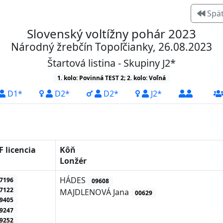
Spä
Slovenský voltížny pohár 2023
Národný žrebčín Topoľčianky, 26.08.2023
Štartová listina - Skupiny J2*
1. kolo: Povinná TEST 2; 2. kolo: Voľná
D1*
D2*
D2*
J2*
F licencia
Kôň
Lonžér
HÁDES
7196
09608
7122
MAJDLENOVÁ Jana
00629
9405
9247
9252