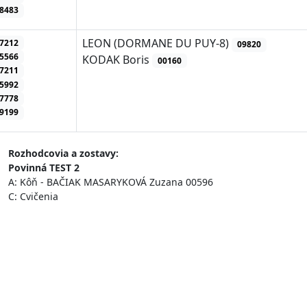
8483
LEON (DORMANE DU PUY-8)
7212
09820
5566
KODAK Boris
00160
7211
5992
7778
9199
Rozhodcovia a zostavy:
Povinná TEST 2
A: Kôň - BAČIAK MASARYKOVÁ Zuzana 00596
C: Cvičenia