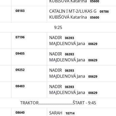
KUBIŠOVÁ Katarína
05600
CATALIN I MT-2/LUKAS G
08183
09786
KUBIŠOVÁ Katarína
05600
9:25
NADIR
07196
06393
MAJDLENOVÁ Jana
00629
NADIR
09405
06393
MAJDLENOVÁ Jana
00629
NADIR
09252
06393
MAJDLENOVÁ Jana
00629
NADIR
08483
06393
MAJDLENOVÁ Jana
00629
TRAKTOR.................................ŠTART - 9:45
SARAH
08640
10714