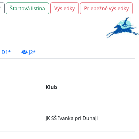
ť
Štartová listina
Výsledky
Priebežné výsledky
D1*
J2*
Klub
JK SŠ Ivanka pri Dunaji