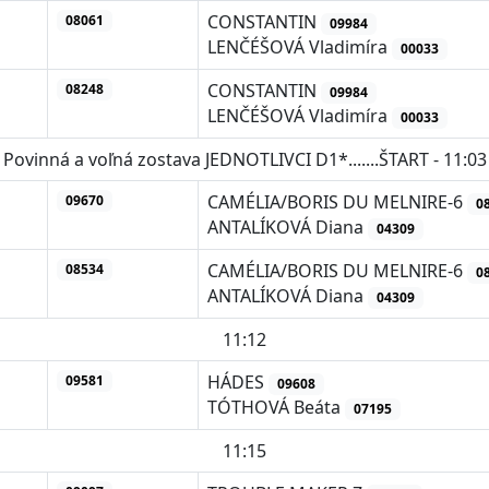
CONSTANTIN
08061
09984
LENČÉŠOVÁ Vladimíra
00033
CONSTANTIN
08248
09984
LENČÉŠOVÁ Vladimíra
00033
Povinná a voľná zostava JEDNOTLIVCI D1*.......ŠTART - 11:03
CAMÉLIA/BORIS DU MELNIRE-6
09670
0
ANTALÍKOVÁ Diana
04309
CAMÉLIA/BORIS DU MELNIRE-6
08534
0
ANTALÍKOVÁ Diana
04309
11:12
HÁDES
09581
09608
TÓTHOVÁ Beáta
07195
11:15