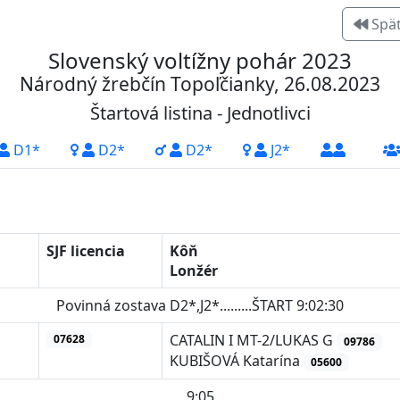
Spä
Slovenský voltížny pohár 2023
Národný žrebčín Topoľčianky, 26.08.2023
Štartová listina - Jednotlivci
D1*
D2*
D2*
J2*
SJF licencia
Kôň
Lonžér
Povinná zostava D2*,J2*.........ŠTART 9:02:30
CATALIN I MT-2/LUKAS G
07628
09786
KUBIŠOVÁ Katarína
05600
9:05