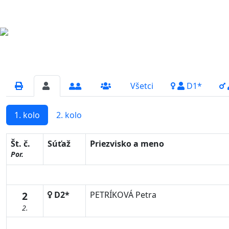
Všetci
D1*
1. kolo
2. kolo
Št. č.
Súťaž
Priezvisko a meno
Por.
2
D2*
PETRÍKOVÁ Petra
2.