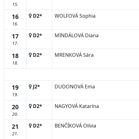
15.
16
D2*
WOLFOVÁ Sophia
16.
17
D2*
MINDÁLOVÁ Diana
17.
18
D2*
MRENKOVÁ Sára
18.
19
J2*
DUDONOVÁ Ema
19.
20
D2*
NAGYOVÁ Katarína
20.
21
D2*
BENČÍKOVÁ Olívia
21.