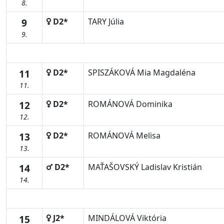
8.
9
D2*
TARY Júlia
9.
11
D2*
SPISZÁKOVÁ Mia Magdaléna
11.
12
D2*
ROMÁNOVÁ Dominika
12.
13
D2*
ROMÁNOVÁ Melisa
13.
14
D2*
MAŤAŠOVSKÝ Ladislav Kristián
14.
15
J2*
MINDÁLOVÁ Viktória