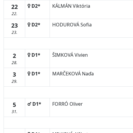
22
D2*
KÁLMÁN Viktória
22.
23
D2*
HODUROVÁ Sofia
23.
2
D1*
ŠIMKOVÁ Vivien
28.
3
D1*
MARČEKOVÁ Naďa
29.
5
D1*
FORRÓ Oliver
31.