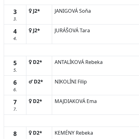
3
J2*
JANIGOVÁ Soňa
3.
4
J2*
JURÁŠOVÁ Tara
4.
5
D2*
ANTALÍKOVÁ Rebeka
5.
6
D2*
NIKOLÍNI Filip
6.
7
D2*
MAJDIAKOVÁ Ema
7.
8
D2*
KEMÉNY Rebeka