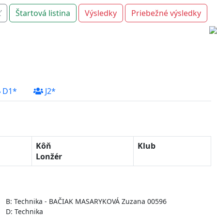
ť
Štartová listina
Výsledky
Priebežné výsledky
D1*
J2*
Kôň
Klub
Lonžér
B: Technika - BAČIAK MASARYKOVÁ Zuzana 00596
D: Technika