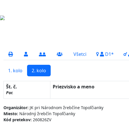
Všetci
D1*
1. kolo
2. kolo
Št. č.
Priezvisko a meno
Por.
Organizátor:
JK pri Národnom žrebčíne Topoľčianky
Miesto:
Národný žrebčín Topoľčianky
Kód pretekov:
260826ZV