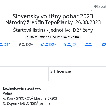
Spä
Slovenský voltížny pohár 2023
Národný žrebčín Topoľčianky, 26.08.2023
Štartová listina - Jednotlivci D2* ženy
1. kolo: Povinná TEST 2; 2. kolo: Voľná
D1*
D2*
D2*
J2*
SJF licencia
Rozhodcovia a zostavy:
Voľná
A: Kôň - SÝKOROVÁ Martina 07203
C: Dojem - JABLONSKÁ Jarmila